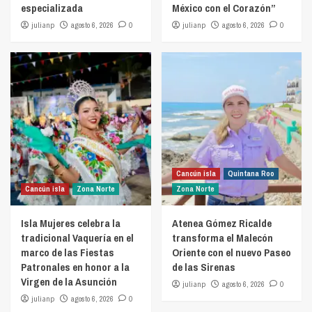
especializada
México con el Corazón”
julianp
agosto 6, 2026
0
julianp
agosto 6, 2026
0
Cancún isla
Quintana Roo
Cancún isla
Zona Norte
Zona Norte
Isla Mujeres celebra la
Atenea Gómez Ricalde
tradicional Vaquería en el
transforma el Malecón
marco de las Fiestas
Oriente con el nuevo Paseo
Patronales en honor a la
de las Sirenas
Virgen de la Asunción
julianp
agosto 6, 2026
0
julianp
agosto 6, 2026
0