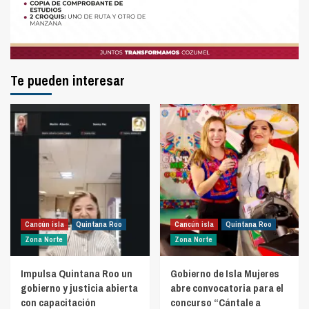
Te pueden interesar
Cancún isla
Quintana Roo
Cancún isla
Quintana Roo
Zona Norte
Zona Norte
Impulsa Quintana Roo un
Gobierno de Isla Mujeres
gobierno y justicia abierta
abre convocatoria para el
con capacitación
concurso “Cántale a