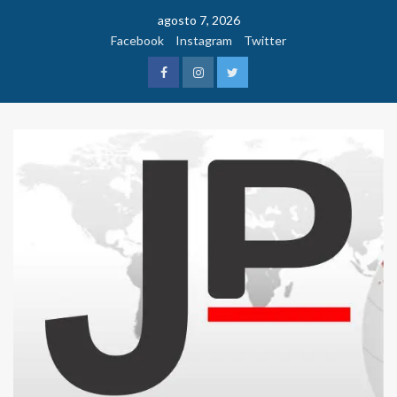
Saltar
agosto 7, 2026
al
Facebook
Instagram
Twitter
contenido
Facebook
Instagram
Twitter