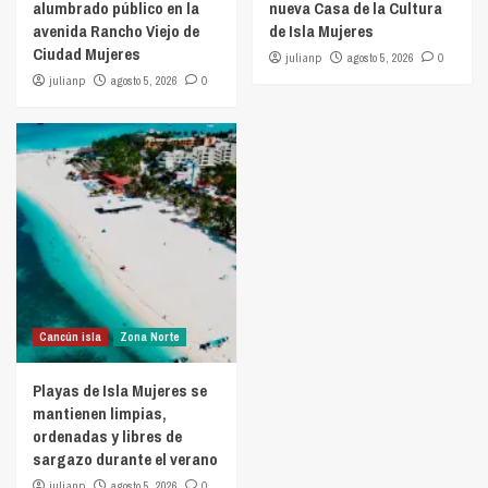
alumbrado público en la
nueva Casa de la Cultura
avenida Rancho Viejo de
de Isla Mujeres
Ciudad Mujeres
julianp
agosto 5, 2026
0
julianp
agosto 5, 2026
0
Cancún isla
Zona Norte
Playas de Isla Mujeres se
mantienen limpias,
ordenadas y libres de
sargazo durante el verano
julianp
agosto 5, 2026
0