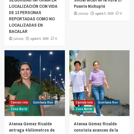
LOCALIZACIÓN CON VIDA
Puente Nichupté
DE 13 PERSONAS
julianp
agosto 5, 2026
0
REPORTADAS COMO NO
LOCALIZADAS EN
BACALAR
julianp
agosto 5, 2026
0
Cancún isla
Quintana Roo
Cancún isla
Quintana Roo
Zona Norte
Zona Norte
Atenea Gómez Ricalde
Atenea Gómez Ricalde
entrega 4 kilómetros de
constata avances de la