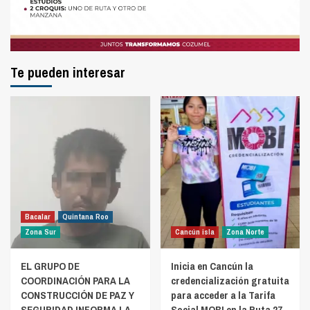
Te pueden interesar
Bacalar
Quintana Roo
Zona Sur
Cancún isla
Zona Norte
EL GRUPO DE
Inicia en Cancún la
COORDINACIÓN PARA LA
credencialización gratuita
CONSTRUCCIÓN DE PAZ Y
para acceder a la Tarifa
SEGURIDAD INFORMA LA
Social MOBI en la Ruta 27