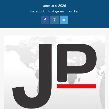
Saltar
agosto 6, 2026
al
Facebook
Instagram
Twitter
contenido
Facebook
Instagram
Twitter