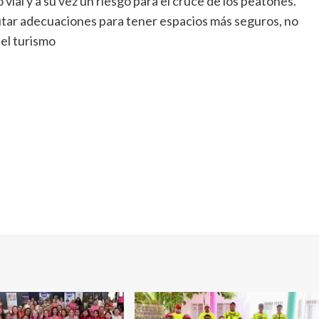
al y a su vez un riesgo para el cruce de los peatones.
cutar adecuaciones para tener espacios más seguros, no
 el turismo