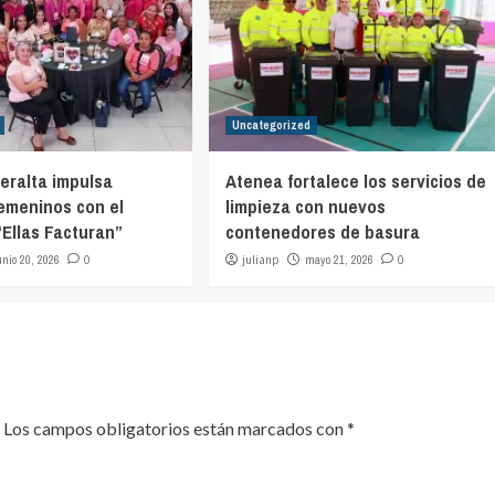
Uncategorized
eralta impulsa
Atenea fortalece los servicios de
emeninos con el
limpieza con nuevos
Ellas Facturan”
contenedores de basura
unio 20, 2026
0
julianp
mayo 21, 2026
0
Los campos obligatorios están marcados con
*