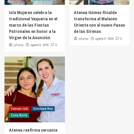
Isla Mujeres celebra la
Atenea Gómez Ricalde
tradicional Vaquería en el
transforma el Malecón
marco de las Fiestas
Oriente con el nuevo Paseo
Patronales en honor a la
de las Sirenas
Virgen de la Asunción
julianp
agosto 6, 2026
0
julianp
agosto 6, 2026
0
Cancún isla
Quintana Roo
Zona Norte
Atenea reafirma cercanía