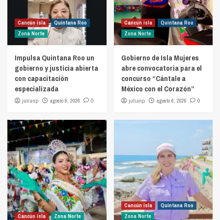
Cancún isla
Quintana Roo
Cancún isla
Quintana Roo
Zona Norte
Zona Norte
Impulsa Quintana Roo un
Gobierno de Isla Mujeres
gobierno y justicia abierta
abre convocatoria para el
con capacitación
concurso “Cántale a
especializada
México con el Corazón”
julianp
agosto 6, 2026
0
julianp
agosto 6, 2026
0
Cancún isla
Quintana Roo
Cancún isla
Zona Norte
Zona Norte