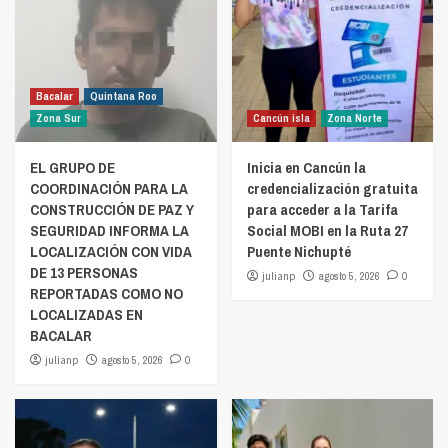
Bacalar
Quintana Roo
Zona Sur
Cancún isla
Zona Norte
EL GRUPO DE
Inicia en Cancún la
COORDINACIÓN PARA LA
credencialización gratuita
CONSTRUCCIÓN DE PAZ Y
para acceder a la Tarifa
SEGURIDAD INFORMA LA
Social MOBI en la Ruta 27
LOCALIZACIÓN CON VIDA
Puente Nichupté
DE 13 PERSONAS
julianp
agosto 5, 2026
0
REPORTADAS COMO NO
LOCALIZADAS EN
BACALAR
julianp
agosto 5, 2026
0