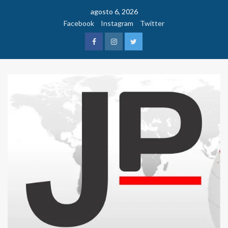
Saltar
agosto 6, 2026
al
Facebook
Instagram
Twitter
contenido
Facebook
Instagram
Twitter