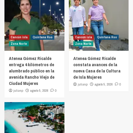
Cancún isla
Quintana Roo
Cancún isla
Quintana Roo
Zona Norte
Zona Norte
Atenea Gómez Ricalde
Atenea Gómez Ricalde
entrega 4 kilómetros de
constata avances de la
alumbrado público en la
nueva Casa de la Cultura
avenida Rancho Viejo de
de Isla Mujeres
Ciudad Mujeres
julianp
agosto 5, 2026
0
julianp
agosto 5, 2026
0