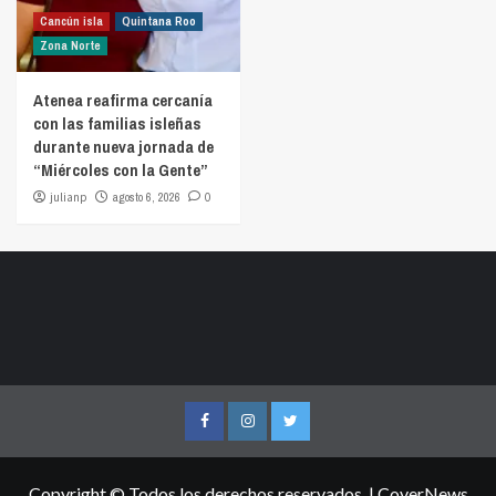
Cancún isla
Quintana Roo
Zona Norte
Atenea reafirma cercanía
con las familias isleñas
durante nueva jornada de
“Miércoles con la Gente”
julianp
agosto 6, 2026
0
Facebook
Instagram
Twitter
Copyright © Todos los derechos reservados.
|
CoverNews