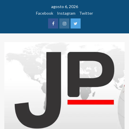
Saltar
agosto 6, 2026
al
Facebook
Instagram
Twitter
contenido
Facebook
Instagram
Twitter