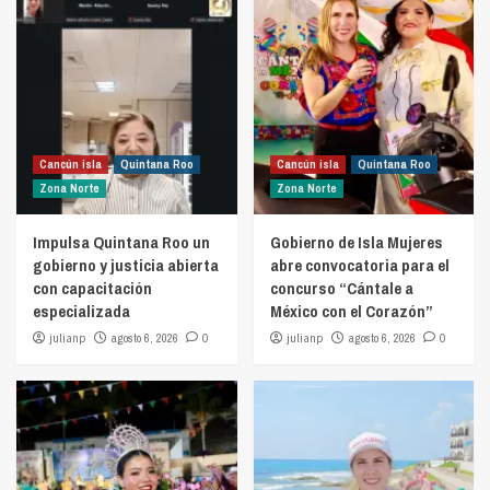
Cancún isla
Quintana Roo
Cancún isla
Quintana Roo
Zona Norte
Zona Norte
Impulsa Quintana Roo un
Gobierno de Isla Mujeres
gobierno y justicia abierta
abre convocatoria para el
con capacitación
concurso “Cántale a
especializada
México con el Corazón”
julianp
agosto 6, 2026
0
julianp
agosto 6, 2026
0