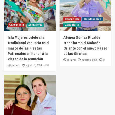
Cancún isla
Quintana Roo
Cancún isla
Zona Norte
Zona Norte
Isla Mujeres celebra la
Atenea Gómez Ricalde
tradicional Vaquería en el
transforma el Malecón
marco de las Fiestas
Oriente con el nuevo Paseo
Patronales en honor a la
de las Sirenas
Virgen de la Asunción
julianp
agosto 6, 2026
0
julianp
agosto 6, 2026
0