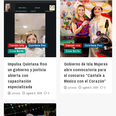
Cancún isla
Quintana Roo
Cancún isla
Quintana Roo
Zona Norte
Zona Norte
Impulsa Quintana Roo
Gobierno de Isla Mujeres
un gobierno y justicia
abre convocatoria para
abierta con
el concurso “Cántale a
capacitación
México con el Corazón”
especializada
julianp
agosto 6, 2026
0
julianp
agosto 6, 2026
0