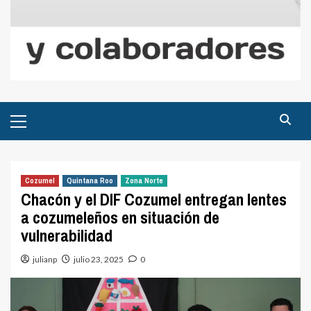
Menú
principal
Cozumel
Quintana Roo
Zona Norte
Chacón y el DIF Cozumel entregan lentes
a cozumeleños en situación de
vulnerabilidad
julianp
julio 23, 2025
0