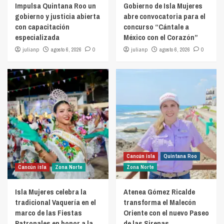
Impulsa Quintana Roo un
Gobierno de Isla Mujeres
gobierno y justicia abierta
abre convocatoria para el
con capacitación
concurso “Cántale a
especializada
México con el Corazón”
julianp
agosto 6, 2026
0
julianp
agosto 6, 2026
0
Cancún isla
Quintana Roo
Cancún isla
Zona Norte
Zona Norte
Isla Mujeres celebra la
Atenea Gómez Ricalde
tradicional Vaquería en el
transforma el Malecón
marco de las Fiestas
Oriente con el nuevo Paseo
Patronales en honor a la
de las Sirenas