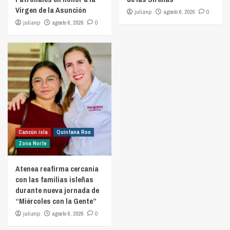
Virgen de la Asunción
julianp
agosto 6, 2026
0
julianp
agosto 6, 2026
0
Cancún isla
Quintana Roo
Zona Norte
Atenea reafirma cercanía
con las familias isleñas
durante nueva jornada de
“Miércoles con la Gente”
julianp
agosto 6, 2026
0