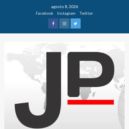
Saltar
agosto 8, 2026
al
Facebook
Instagram
Twitter
contenido
Facebook
Instagram
Twitter