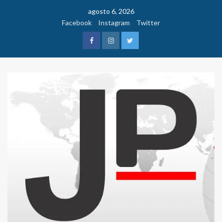
Saltar
agosto 6, 2026
al
Facebook
Instagram
Twitter
contenido
Facebook
Instagram
Twitter