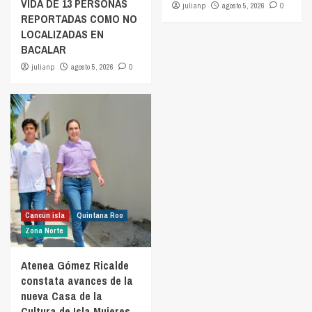
VIDA DE 13 PERSONAS
julianp
agosto 5, 2026
0
REPORTADAS COMO NO
LOCALIZADAS EN
BACALAR
julianp
agosto 5, 2026
0
Cancún isla
Quintana Roo
Zona Norte
Atenea Gómez Ricalde
constata avances de la
nueva Casa de la
Cultura de Isla Mujeres