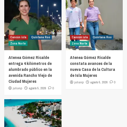
Cancún isla
Quintana Roo
Cancún isla
Quintana Roo
Zona Norte
Zona Norte
Atenea Gómez Ricalde
Atenea Gómez Ricalde
entrega 4 kilómetros de
constata avances de la
alumbrado público en la
nueva Casa de la Cultura
avenida Rancho Viejo de
de Isla Mujeres
Ciudad Mujeres
julianp
agosto 5, 2026
0
julianp
agosto 5, 2026
0