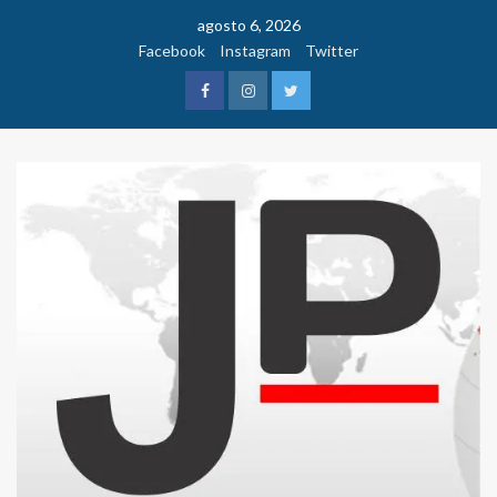
Saltar
agosto 6, 2026
al
Facebook
Instagram
Twitter
contenido
Facebook
Instagram
Twitter