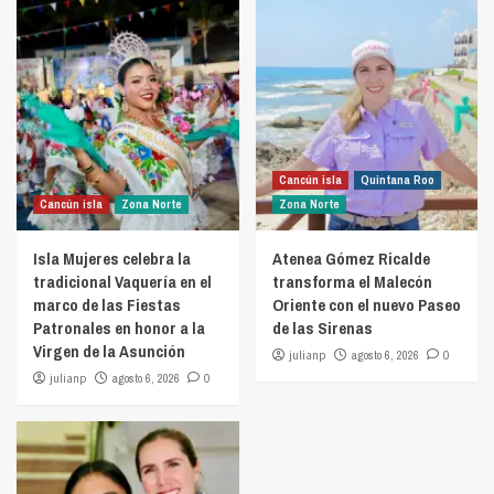
Cancún isla
Quintana Roo
Cancún isla
Zona Norte
Zona Norte
Isla Mujeres celebra la
Atenea Gómez Ricalde
tradicional Vaquería en el
transforma el Malecón
marco de las Fiestas
Oriente con el nuevo Paseo
Patronales en honor a la
de las Sirenas
Virgen de la Asunción
julianp
agosto 6, 2026
0
julianp
agosto 6, 2026
0