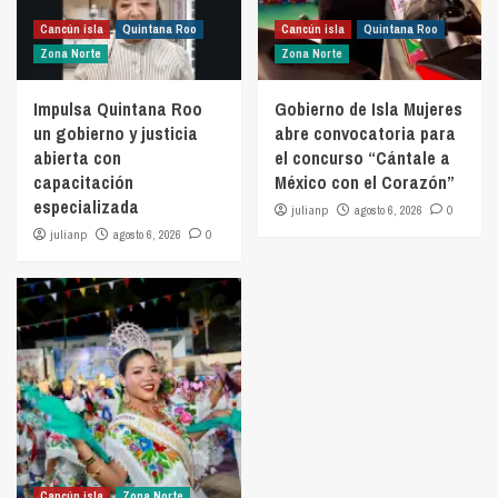
Cancún isla
Quintana Roo
Cancún isla
Quintana Roo
Zona Norte
Zona Norte
Impulsa Quintana Roo
Gobierno de Isla Mujeres
un gobierno y justicia
abre convocatoria para
abierta con
el concurso “Cántale a
capacitación
México con el Corazón”
especializada
julianp
agosto 6, 2026
0
julianp
agosto 6, 2026
0
Cancún isla
Zona Norte