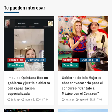
Te pueden interesar
Cancún isla
Quintana Roo
Cancún isla
Quintana Roo
Zona Norte
Zona Norte
Impulsa Quintana Roo un
Gobierno de Isla Mujeres
gobierno y justicia abierta
abre convocatoria para el
con capacitación
concurso “Cántale a
especializada
México con el Corazón”
julianp
agosto 6, 2026
0
julianp
agosto 6, 2026
0