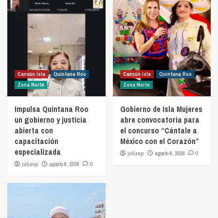
Cancún isla
Quintana Roo
Cancún isla
Quintana Roo
Zona Norte
Zona Norte
Impulsa Quintana Roo
Gobierno de Isla Mujeres
un gobierno y justicia
abre convocatoria para
abierta con
el concurso “Cántale a
capacitación
México con el Corazón”
especializada
julianp
agosto 6, 2026
0
julianp
agosto 6, 2026
0