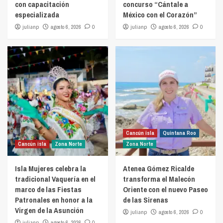
con capacitación
concurso “Cántale a
especializada
México con el Corazón”
julianp
agosto 6, 2026
0
julianp
agosto 6, 2026
0
Cancún isla
Quintana Roo
Cancún isla
Zona Norte
Zona Norte
Isla Mujeres celebra la
Atenea Gómez Ricalde
tradicional Vaquería en el
transforma el Malecón
marco de las Fiestas
Oriente con el nuevo Paseo
Patronales en honor a la
de las Sirenas
Virgen de la Asunción
julianp
agosto 6, 2026
0
julianp
agosto 6, 2026
0