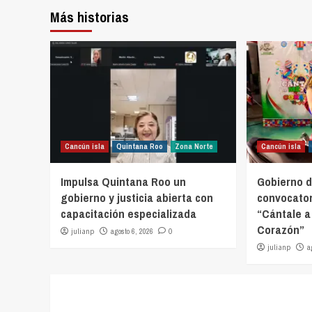
Más historias
Cancún isla
Quintana Roo
Zona Norte
Cancún isla
Impulsa Quintana Roo un
Gobierno d
gobierno y justicia abierta con
convocator
capacitación especializada
“Cántale a
Corazón”
julianp
agosto 6, 2026
0
julianp
a