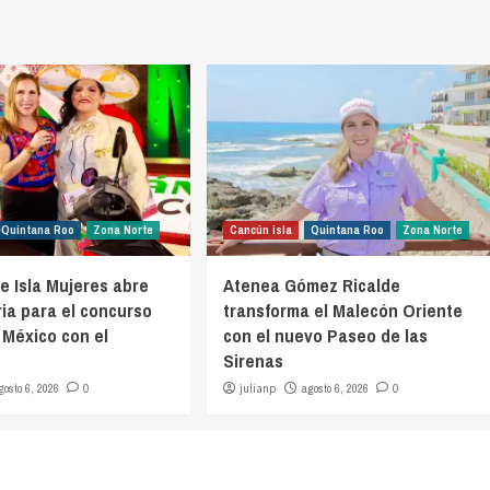
Quintana Roo
Zona Norte
Cancún isla
Quintana Roo
Zona Norte
e Isla Mujeres abre
Atenea Gómez Ricalde
ia para el concurso
transforma el Malecón Oriente
 México con el
con el nuevo Paseo de las
Sirenas
gosto 6, 2026
0
julianp
agosto 6, 2026
0