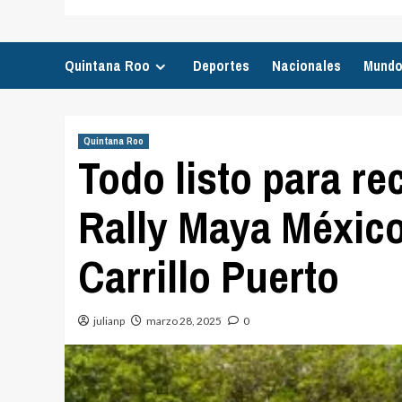
Quintana Roo
Deportes
Nacionales
Mund
Quintana Roo
Todo listo para re
Rally Maya México
Carrillo Puerto
julianp
marzo 28, 2025
0