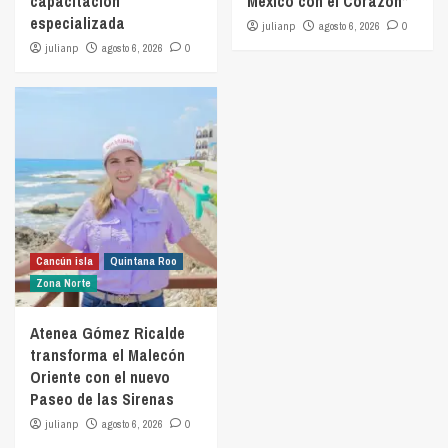
capacitación
México con el Corazón”
especializada
julianp
agosto 6, 2026
0
julianp
agosto 6, 2026
0
Cancún isla
Quintana Roo
Zona Norte
Atenea Gómez Ricalde
transforma el Malecón
Oriente con el nuevo
Paseo de las Sirenas
julianp
agosto 6, 2026
0