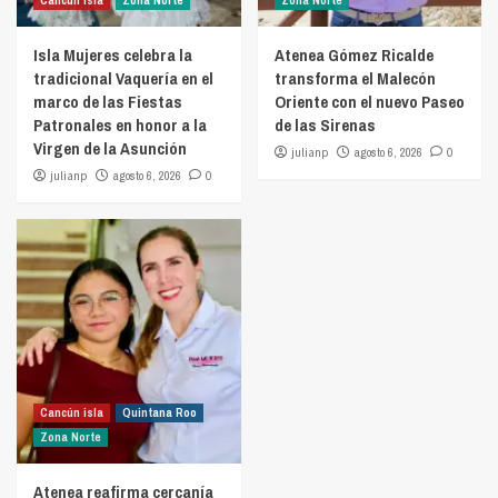
Cancún isla
Zona Norte
Zona Norte
Isla Mujeres celebra la
Atenea Gómez Ricalde
tradicional Vaquería en el
transforma el Malecón
marco de las Fiestas
Oriente con el nuevo Paseo
Patronales en honor a la
de las Sirenas
Virgen de la Asunción
julianp
agosto 6, 2026
0
julianp
agosto 6, 2026
0
Cancún isla
Quintana Roo
Zona Norte
Atenea reafirma cercanía