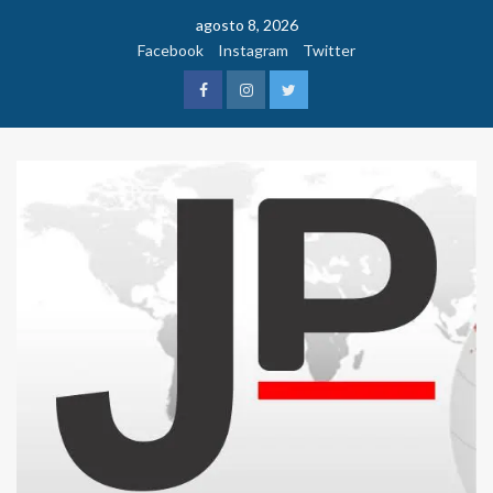
Saltar
agosto 8, 2026
al
Facebook
Instagram
Twitter
contenido
Facebook
Instagram
Twitter