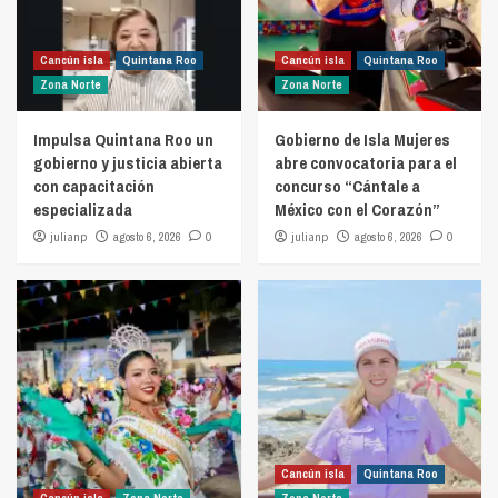
Cancún isla
Quintana Roo
Cancún isla
Quintana Roo
Zona Norte
Zona Norte
Impulsa Quintana Roo un
Gobierno de Isla Mujeres
gobierno y justicia abierta
abre convocatoria para el
con capacitación
concurso “Cántale a
especializada
México con el Corazón”
julianp
agosto 6, 2026
0
julianp
agosto 6, 2026
0
Cancún isla
Quintana Roo