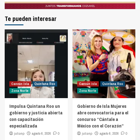
Te pueden interesar
Cancún isla
Quintana Roo
Cancún isla
Quintana Roo
Zona Norte
Zona Norte
Impulsa Quintana Roo un
Gobierno de Isla Mujeres
gobierno y justicia abierta
abre convocatoria para el
con capacitación
concurso “Cántale a
especializada
México con el Corazón”
julianp
agosto 6, 2026
0
julianp
agosto 6, 2026
0