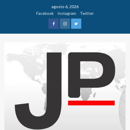
Saltar
agosto 6, 2026
al
Facebook
Instagram
Twitter
contenido
Facebook
Instagram
Twitter