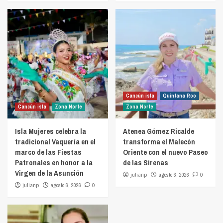
Cancún isla
Quintana Roo
Cancún isla
Zona Norte
Zona Norte
Isla Mujeres celebra la
Atenea Gómez Ricalde
tradicional Vaquería en el
transforma el Malecón
marco de las Fiestas
Oriente con el nuevo Paseo
Patronales en honor a la
de las Sirenas
Virgen de la Asunción
julianp
agosto 6, 2026
0
julianp
agosto 6, 2026
0