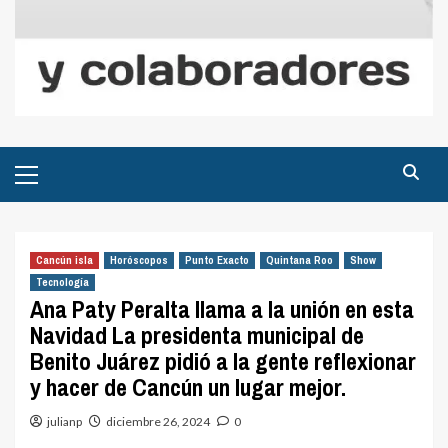
Menú
principal
Cancún isla
Horóscopos
Punto Exacto
Quintana Roo
Show
Tecnología
Ana Paty Peralta llama a la unión en esta
Navidad La presidenta municipal de
Benito Juárez pidió a la gente reflexionar
y hacer de Cancún un lugar mejor.
julianp
diciembre 26, 2024
0