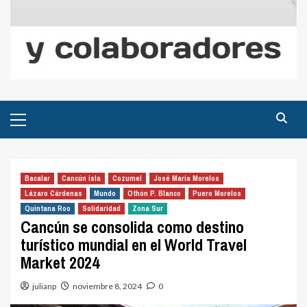
Menú
principal
Bacalar
Cancún isla
Cozumel
José María Morelos
Lázaro Cárdenas
Mundo
Othón P. Blanco
Puero Morelos
Quintana Roo
Solidaridad
Zona Sur
Cancún se consolida como destino
turístico mundial en el World Travel
Market 2024
julianp
noviembre 8, 2024
0