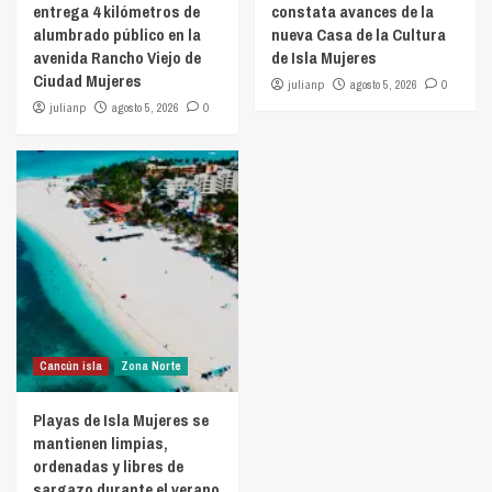
entrega 4 kilómetros de
constata avances de la
alumbrado público en la
nueva Casa de la Cultura
avenida Rancho Viejo de
de Isla Mujeres
Ciudad Mujeres
julianp
agosto 5, 2026
0
julianp
agosto 5, 2026
0
Cancún isla
Zona Norte
Playas de Isla Mujeres se
mantienen limpias,
ordenadas y libres de
sargazo durante el verano