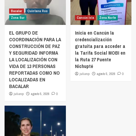
Bacalar
Quintana Roo
Zona Sur
Cancún isla
Zona Norte
EL GRUPO DE
Inicia en Cancún la
COORDINACIÓN PARA LA
credencialización
CONSTRUCCIÓN DE PAZ
gratuita para acceder a
Y SEGURIDAD INFORMA
la Tarifa Social MOBI en
LA LOCALIZACIÓN CON
la Ruta 27 Puente
VIDA DE 13 PERSONAS
Nichupté
REPORTADAS COMO NO
julianp
agosto 5, 2026
0
LOCALIZADAS EN
BACALAR
julianp
agosto 5, 2026
0