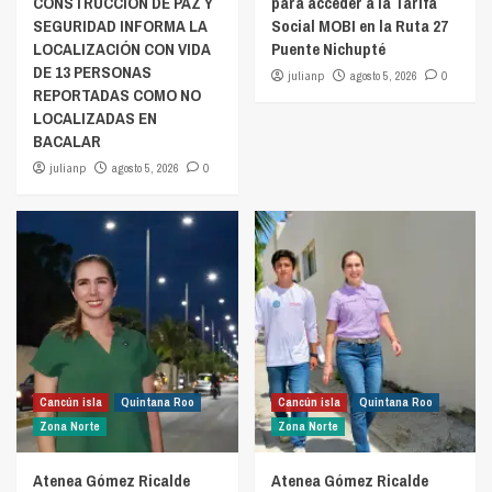
CONSTRUCCIÓN DE PAZ Y
para acceder a la Tarifa
SEGURIDAD INFORMA LA
Social MOBI en la Ruta 27
LOCALIZACIÓN CON VIDA
Puente Nichupté
DE 13 PERSONAS
julianp
agosto 5, 2026
0
REPORTADAS COMO NO
LOCALIZADAS EN
BACALAR
julianp
agosto 5, 2026
0
Cancún isla
Quintana Roo
Cancún isla
Quintana Roo
Zona Norte
Zona Norte
Atenea Gómez Ricalde
Atenea Gómez Ricalde