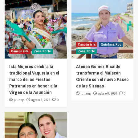
Cancún isla
Quintana Roo
Cancún isla
Zona Norte
Zona Norte
Isla Mujeres celebra la
Atenea Gómez Ricalde
tradicional Vaquería en el
transforma el Malecón
marco de las Fiestas
Oriente con el nuevo Paseo
Patronales en honor a la
de las Sirenas
Virgen de la Asunción
julianp
agosto 6, 2026
0
julianp
agosto 6, 2026
0