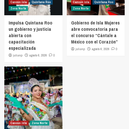
Cancún isla
Quintana Roo
Cancún isla
Quintana Roo
Zona Norte
Zona Norte
Impulsa Quintana Roo
Gobierno de Isla Mujeres
un gobierno y justicia
abre convocatoria para
abierta con
el concurso “Cántale a
capacitación
México con el Corazón”
especializada
julianp
agosto 6, 2026
0
julianp
agosto 6, 2026
0
Cancún isla
Zona Norte