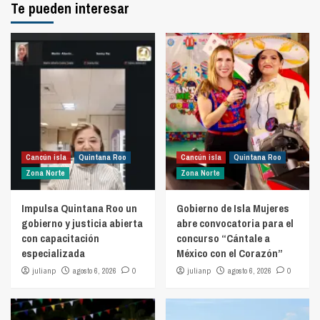
Te pueden interesar
Cancún isla
Quintana Roo
Cancún isla
Quintana Roo
Zona Norte
Zona Norte
Impulsa Quintana Roo un
Gobierno de Isla Mujeres
gobierno y justicia abierta
abre convocatoria para el
con capacitación
concurso “Cántale a
especializada
México con el Corazón”
julianp
agosto 6, 2026
0
julianp
agosto 6, 2026
0