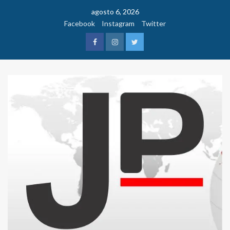
Saltar
agosto 6, 2026
al
Facebook
Instagram
Twitter
contenido
Facebook
Instagram
Twitter