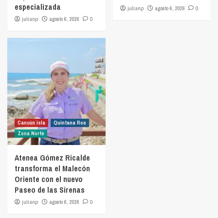
especializada
julianp
agosto 6, 2026
0
julianp
agosto 6, 2026
0
Cancún isla
Quintana Roo
Zona Norte
Atenea Gómez Ricalde
transforma el Malecón
Oriente con el nuevo
Paseo de las Sirenas
julianp
agosto 6, 2026
0