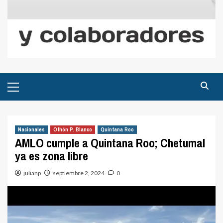
Menú
principal
Nacionales
Othón P. Blanco
Quintana Roo
AMLO cumple a Quintana Roo; Chetumal
ya es zona libre
julianp
septiembre 2, 2024
0