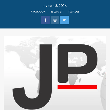
Saltar
agosto 8, 2026
al
Facebook
Instagram
Twitter
contenido
Facebook
Instagram
Twitter