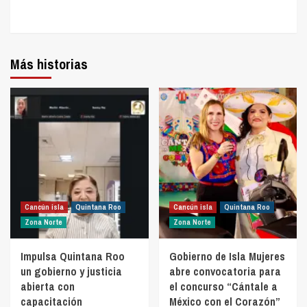
Más historias
Cancún isla
Quintana Roo
Cancún isla
Quintana Roo
Zona Norte
Zona Norte
Impulsa Quintana Roo
Gobierno de Isla Mujeres
un gobierno y justicia
abre convocatoria para
abierta con
el concurso “Cántale a
capacitación
México con el Corazón”