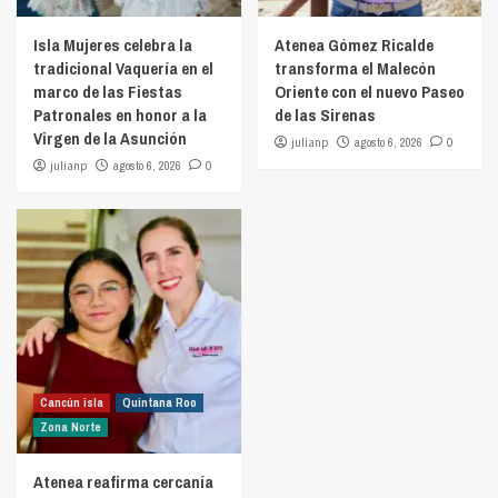
Isla Mujeres celebra la
Atenea Gómez Ricalde
tradicional Vaquería en el
transforma el Malecón
marco de las Fiestas
Oriente con el nuevo Paseo
Patronales en honor a la
de las Sirenas
Virgen de la Asunción
julianp
agosto 6, 2026
0
julianp
agosto 6, 2026
0
Cancún isla
Quintana Roo
Zona Norte
Atenea reafirma cercanía