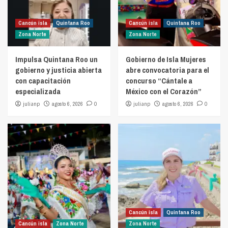
Cancún isla
Quintana Roo
Cancún isla
Quintana Roo
Zona Norte
Zona Norte
Impulsa Quintana Roo un
Gobierno de Isla Mujeres
gobierno y justicia abierta
abre convocatoria para el
con capacitación
concurso “Cántale a
especializada
México con el Corazón”
julianp
agosto 6, 2026
0
julianp
agosto 6, 2026
0
Cancún isla
Quintana Roo
Cancún isla
Zona Norte
Zona Norte