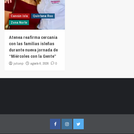
Cancún isla
Quintana Roo
Zona Norte
Atenea reafirma cercanía
con las familias isleñas
durante nueva jornada de
“Miércoles con la Gente”
julianp
agosto 6, 2026
0
Facebook
Instagram
Twitter