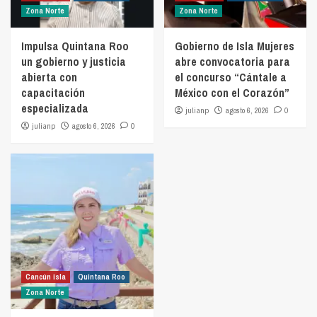
Zona Norte
Zona Norte
Impulsa Quintana Roo
Gobierno de Isla Mujeres
un gobierno y justicia
abre convocatoria para
abierta con
el concurso “Cántale a
capacitación
México con el Corazón”
especializada
julianp
agosto 6, 2026
0
julianp
agosto 6, 2026
0
Cancún isla
Quintana Roo
Zona Norte