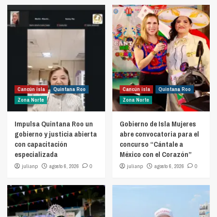
Cancún isla
Quintana Roo
Cancún isla
Quintana Roo
Zona Norte
Zona Norte
Impulsa Quintana Roo un
Gobierno de Isla Mujeres
gobierno y justicia abierta
abre convocatoria para el
con capacitación
concurso “Cántale a
especializada
México con el Corazón”
julianp
agosto 6, 2026
0
julianp
agosto 6, 2026
0