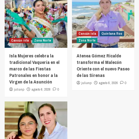
Cancún isla
Quintana Roo
Cancún isla
Zona Norte
Zona Norte
Isla Mujeres celebra la
Atenea Gómez Ricalde
tradicional Vaquería en el
transforma el Malecón
marco de las Fiestas
Oriente con el nuevo Paseo
Patronales en honor a la
de las Sirenas
Virgen de la Asunción
julianp
agosto 6, 2026
0
julianp
agosto 6, 2026
0