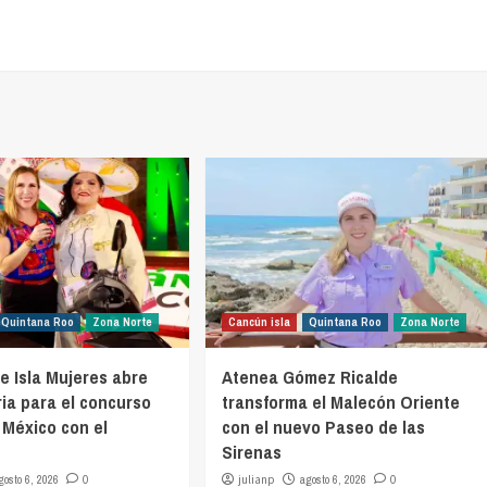
Quintana Roo
Zona Norte
Cancún isla
Quintana Roo
Zona Norte
e Isla Mujeres abre
Atenea Gómez Ricalde
ia para el concurso
transforma el Malecón Oriente
 México con el
con el nuevo Paseo de las
Sirenas
gosto 6, 2026
0
julianp
agosto 6, 2026
0