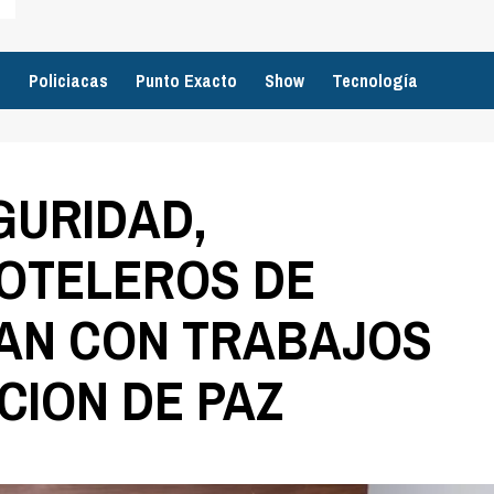
o
Policiacas
Punto Exacto
Show
Tecnología
GURIDAD,
HOTELEROS DE
UAN CON TRABAJOS
ION DE PAZ