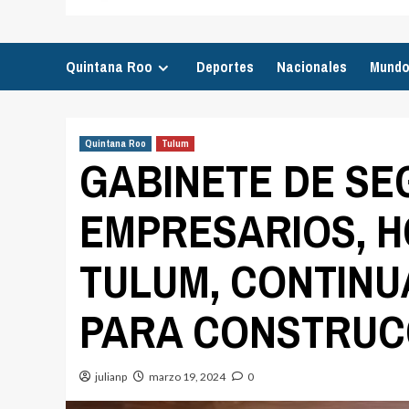
Quintana Roo
Deportes
Nacionales
Mund
Quintana Roo
Tulum
GABINETE DE SE
EMPRESARIOS, 
TULUM, CONTIN
PARA CONSTRUCC
julianp
marzo 19, 2024
0