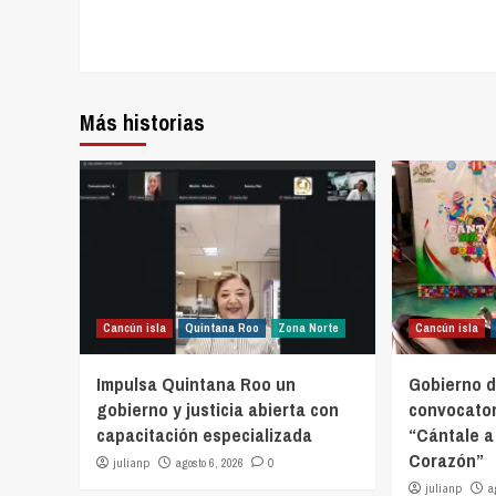
Más historias
Cancún isla
Quintana Roo
Zona Norte
Cancún isla
Impulsa Quintana Roo un
Gobierno d
gobierno y justicia abierta con
convocator
capacitación especializada
“Cántale a
Corazón”
julianp
agosto 6, 2026
0
julianp
a