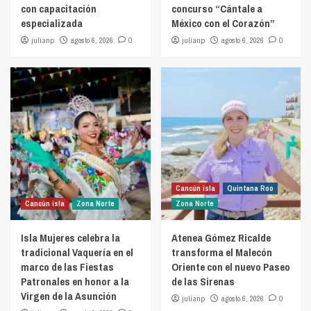
con capacitación
concurso “Cántale a
especializada
México con el Corazón”
julianp
agosto 6, 2026
0
julianp
agosto 6, 2026
0
Cancún isla
Quintana Roo
Cancún isla
Zona Norte
Zona Norte
Isla Mujeres celebra la
Atenea Gómez Ricalde
tradicional Vaquería en el
transforma el Malecón
marco de las Fiestas
Oriente con el nuevo Paseo
Patronales en honor a la
de las Sirenas
Virgen de la Asunción
julianp
agosto 6, 2026
0