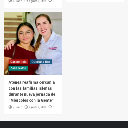
julianp
agosto 6, 2026
0
Cancún isla
Quintana Roo
Zona Norte
Atenea reafirma cercanía
con las familias isleñas
durante nueva jornada de
“Miércoles con la Gente”
julianp
agosto 6, 2026
0