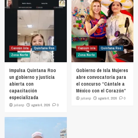
Cancún isla
Quintana Roo
Cancún isla
Quintana Roo
Zona Norte
Zona Norte
Impulsa Quintana Roo
Gobierno de Isla Mujeres
un gobierno y justicia
abre convocatoria para
abierta con
el concurso “Cántale a
capacitación
México con el Corazón”
especializada
julianp
agosto 6, 2026
0
julianp
agosto 6, 2026
0