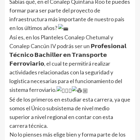
Sabías qué, en el
Conalep Quintana Roo
te puedes
formar para ser parte del proyecto de
infraestructura más importante de nuestro país
en los últimos años?
Así es, en los Planteles
Conalep Chetumal
y
Conalep Cancún IV
podrás ser un 𝗣𝗿𝗼𝗳𝗲𝘀𝗶𝗼𝗻𝗮𝗹
𝗧𝗲́𝗰𝗻𝗶𝗰𝗼 𝗕𝗮𝗰𝗵𝗶𝗹𝗹𝗲𝗿 𝗲𝗻 𝗧𝗿𝗮𝗻𝘀𝗽𝗼𝗿𝘁𝗲
𝗙𝗲𝗿𝗿𝗼𝘃𝗶𝗮𝗿𝗶𝗼, el cual te permitirá realizar
actividades relacionadas con la seguridad y
logística necesarias para el funcionamiento del
sistema ferroviario.
Sé de los primeros en estudiar esta carrera, ya que
somos el Único subsistema de nivel medio
superior a nivel regional en contar con esta
carrera técnica.
No lo pienses más elige bien y forma parte de los