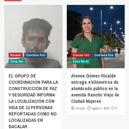
Bacalar
Quintana Roo
Cancún isla
Quintana Roo
Zona Sur
Zona Norte
EL GRUPO DE
Atenea Gómez Ricalde
COORDINACIÓN PARA LA
entrega 4 kilómetros de
CONSTRUCCIÓN DE PAZ
alumbrado público en la
Y SEGURIDAD INFORMA
avenida Rancho Viejo de
LA LOCALIZACIÓN CON
Ciudad Mujeres
VIDA DE 13 PERSONAS
julianp
agosto 5, 2026
0
REPORTADAS COMO NO
LOCALIZADAS EN
BACALAR