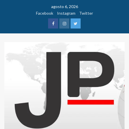
Saltar
agosto 6, 2026
al
Facebook
Instagram
Twitter
contenido
Facebook
Instagram
Twitter