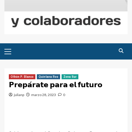
Menú
principal
Othón P. Blanco
Quintana Roo
Zona Sur
𝗣𝗿𝗲𝗽𝗮́𝗿𝗮𝘁𝗲 𝗽𝗮𝗿𝗮 𝗲𝗹 𝗳𝘂𝘁𝘂𝗿𝗼
julianp
marzo 28, 2023
0