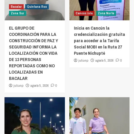
Bacalar
Quintana Roo
Zona Sur
Cancún isla
Zona Norte
EL GRUPO DE
Inicia en Cancún la
COORDINACIÓN PARA LA
credencialización gratuita
CONSTRUCCIÓN DE PAZ Y
para acceder a la Tarifa
SEGURIDAD INFORMA LA
Social MOBI en la Ruta 27
LOCALIZACIÓN CON VIDA
Puente Nichupté
DE 13 PERSONAS
julianp
agosto 5, 2026
0
REPORTADAS COMO NO
LOCALIZADAS EN
BACALAR
julianp
agosto 5, 2026
0