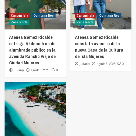
Cancún isla
Quintana Roo
Cancún isla
Quintana Roo
Zona Norte
Zona Norte
Atenea Gómez Ricalde
Atenea Gómez Ricalde
entrega 4 kilómetros de
constata avances de la
alumbrado público en la
nueva Casa de la Cultura
avenida Rancho Viejo de
de Isla Mujeres
Ciudad Mujeres
julianp
agosto 5, 2026
0
julianp
agosto 5, 2026
0