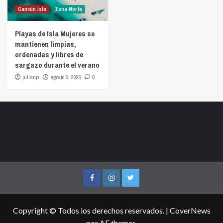
Cancún isla
Zona Norte
Playas de Isla Mujeres se
mantienen limpias,
ordenadas y libres de
sargazo durante el verano
julianp
agosto 5, 2026
0
Facebook
Instagram
Twitter
Copyright © Todos los derechos reservados.
|
CoverNews
por AF themes.