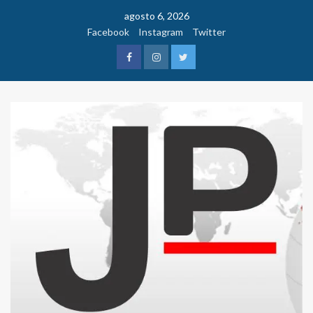
Saltar
agosto 6, 2026
al
Facebook
Instagram
Twitter
contenido
Facebook
Instagram
Twitter