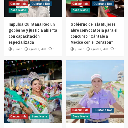
Cancún isla
Quintana Roo
Cancún isla
Quintana Roo
Zona Norte
Zona Norte
Impulsa Quintana Roo un
Gobierno de Isla Mujeres
gobierno y justicia abierta
abre convocatoria para el
con capacitación
concurso “Cántale a
especializada
México con el Corazón”
julianp
agosto 6, 2026
0
julianp
agosto 6, 2026
0
Cancún isla
Quintana Roo
Cancún isla
Zona Norte
Zona Norte