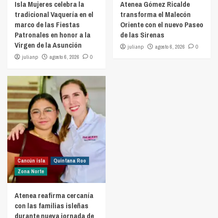
Isla Mujeres celebra la
Atenea Gómez Ricalde
tradicional Vaquería en el
transforma el Malecón
marco de las Fiestas
Oriente con el nuevo Paseo
Patronales en honor a la
de las Sirenas
Virgen de la Asunción
julianp
agosto 6, 2026
0
julianp
agosto 6, 2026
0
Cancún isla
Quintana Roo
Zona Norte
Atenea reafirma cercanía
con las familias isleñas
durante nueva jornada de