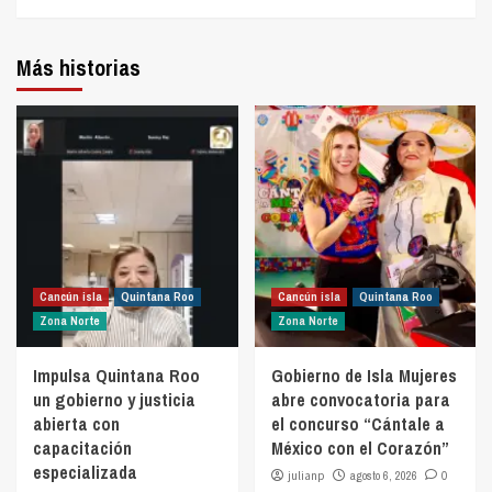
Más historias
Cancún isla
Quintana Roo
Cancún isla
Quintana Roo
Zona Norte
Zona Norte
Impulsa Quintana Roo
Gobierno de Isla Mujeres
un gobierno y justicia
abre convocatoria para
abierta con
el concurso “Cántale a
capacitación
México con el Corazón”
especializada
julianp
agosto 6, 2026
0