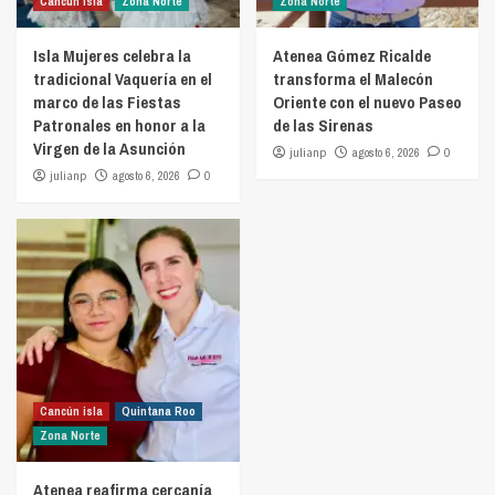
Cancún isla
Zona Norte
Zona Norte
Isla Mujeres celebra la
Atenea Gómez Ricalde
tradicional Vaquería en el
transforma el Malecón
marco de las Fiestas
Oriente con el nuevo Paseo
Patronales en honor a la
de las Sirenas
Virgen de la Asunción
julianp
agosto 6, 2026
0
julianp
agosto 6, 2026
0
Cancún isla
Quintana Roo
Zona Norte
Atenea reafirma cercanía