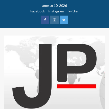
Saltar
agosto 10, 2026
al
Facebook
Instagram
Twitter
contenido
Facebook
Instagram
Twitter