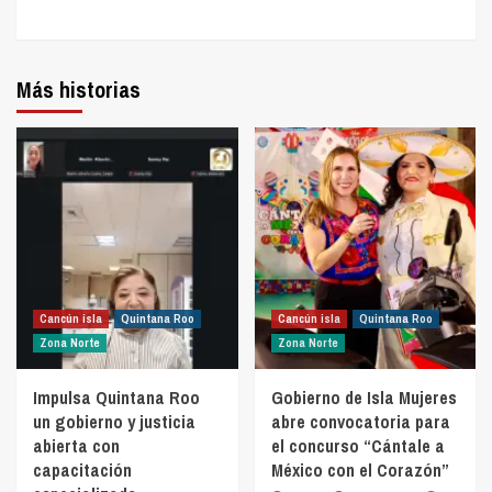
Más historias
Cancún isla
Quintana Roo
Cancún isla
Quintana Roo
Zona Norte
Zona Norte
Impulsa Quintana Roo
Gobierno de Isla Mujeres
un gobierno y justicia
abre convocatoria para
abierta con
el concurso “Cántale a
capacitación
México con el Corazón”