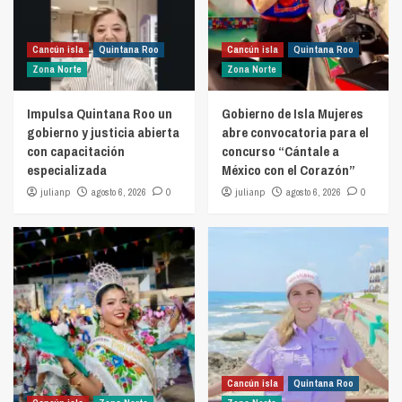
Cancún isla
Quintana Roo
Cancún isla
Quintana Roo
Zona Norte
Zona Norte
Impulsa Quintana Roo un
Gobierno de Isla Mujeres
gobierno y justicia abierta
abre convocatoria para el
con capacitación
concurso “Cántale a
especializada
México con el Corazón”
julianp
agosto 6, 2026
0
julianp
agosto 6, 2026
0
Cancún isla
Quintana Roo