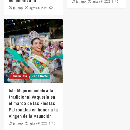
especializada
julianp
agosto 6, 2026
0
julianp
agosto 6, 2026
0
Cancún isla
Zona Norte
Isla Mujeres celebra la
tradicional Vaquería en
el marco de las Fiestas
Patronales en honor a la
Virgen de la Asunción
julianp
agosto 6, 2026
0