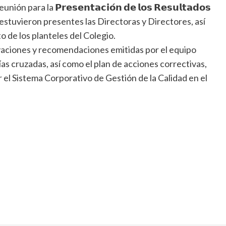
para la 𝗣𝗿𝗲𝘀𝗲𝗻𝘁𝗮𝗰𝗶𝗼́𝗻 𝗱𝗲 𝗹𝗼𝘀 𝗥𝗲𝘀𝘂𝗹𝘁𝗮𝗱𝗼𝘀
en la cual estuvieron presentes las Directoras y Directores, así
 de los planteles del Colegio.
rvaciones y recomendaciones emitidas por el equipo
rías cruzadas, así como el plan de acciones correctivas,
r el Sistema Corporativo de Gestión de la Calidad en el