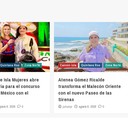
Quintana Roo
Zona Norte
Cancún isla
Quintana Roo
Zona Norte
e Isla Mujeres abre
Atenea Gómez Ricalde
ia para el concurso
transforma el Malecón Oriente
 México con el
con el nuevo Paseo de las
Sirenas
gosto 6, 2026
0
julianp
agosto 6, 2026
0