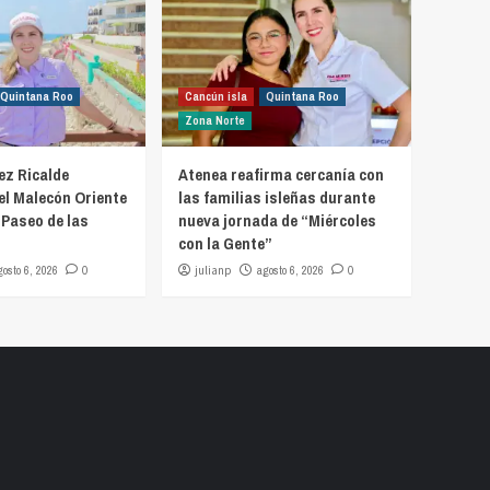
Quintana Roo
Cancún isla
Quintana Roo
Zona Norte
z Ricalde
Atenea reafirma cercanía con
el Malecón Oriente
las familias isleñas durante
 Paseo de las
nueva jornada de “Miércoles
con la Gente”
gosto 6, 2026
0
julianp
agosto 6, 2026
0