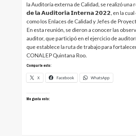
la Auditoría externa de Calidad, se realizó una reunión 
𝗱𝗲 𝗹𝗮 𝗔𝘂𝗱𝗶𝘁𝗼𝗿𝗶́𝗮 𝗜𝗻𝘁𝗲𝗿𝗻𝗮 𝟮𝟬𝟮𝟮, 
como los Enlaces de Calidad y Jefes de Proyecto
En esta reunión, se dieron a conocer las obse
auditor, que participó en el ejercicio de audito
que establece la ruta de trabajo para fortalece
CONALEP Quintana Roo.
Comparte esto:
X
Facebook
WhatsApp
Me gusta esto: