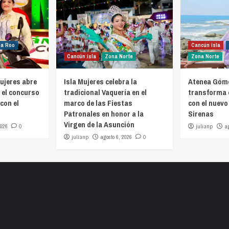
na Roo
Cancún isla
Cancún isla
Zona Norte
Zona Norte
ujeres abre
Isla Mujeres celebra la
Atenea Góme
 el concurso
tradicional Vaquería en el
transforma 
con el
marco de las Fiestas
con el nuevo
Patronales en honor a la
Sirenas
Virgen de la Asunción
2026
0
julianp
a
julianp
agosto 6, 2026
0