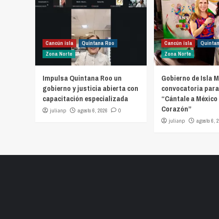
Cancún isla
Quintana Roo
Cancún isla
Quinta
Zona Norte
Zona Norte
Impulsa Quintana Roo un
Gobierno de Isla M
gobierno y justicia abierta con
convocatoria para
capacitación especializada
“Cántale a México 
Corazón”
julianp
agosto 6, 2026
0
julianp
agosto 6, 