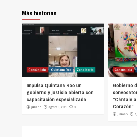
Más historias
Cancún isla
Quintana Roo
Zona Norte
Cancún isla
Impulsa Quintana Roo un
Gobierno d
gobierno y justicia abierta con
convocator
capacitación especializada
“Cántale a
Corazón”
julianp
agosto 6, 2026
0
julianp
a