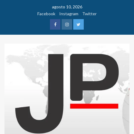
Saltar
agosto 10, 2026
al
Facebook
Instagram
Twitter
contenido
Facebook
Instagram
Twitter