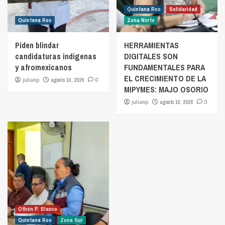
Quintana Roo
Solidaridad
Quintana Roo
Zona Norte
Piden blindar
HERRAMIENTAS
candidaturas indígenas
DIGITALES SON
y afromexicanos
FUNDAMENTALES PARA
EL CRECIMIENTO DE LA
julianp
agosto 10, 2026
0
MIPYMES: MAJO OSORIO
julianp
agosto 10, 2026
0
Othón P. Blanco
Quintana Roo
Zona Sur