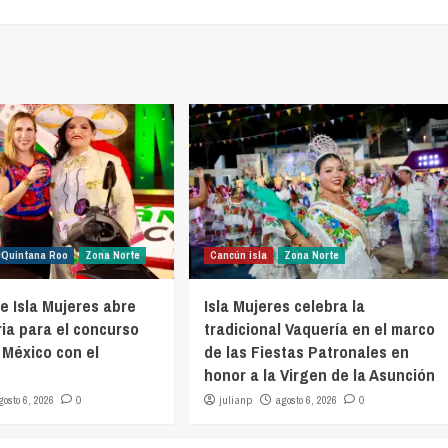
Quintana Roo
Zona Norte
Cancún isla
Zona Norte
e Isla Mujeres abre
Isla Mujeres celebra la
ia para el concurso
tradicional Vaquería en el marco
 México con el
de las Fiestas Patronales en
honor a la Virgen de la Asunción
gosto 6, 2026
0
julianp
agosto 6, 2026
0