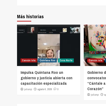
Más historias
Cancún isla
Quintana Roo
Zona Norte
Cancún isla
Impulsa Quintana Roo un
Gobierno d
gobierno y justicia abierta con
convocator
capacitación especializada
“Cántale a
Corazón”
julianp
agosto 6, 2026
0
julianp
a