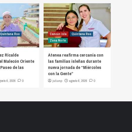
Quintana Roo
Cancún isla
Quintana Roo
Zona Norte
z Ricalde
Atenea reafirma cercanía con
el Malecón Oriente
las familias isleñas durante
 Paseo de las
nueva jornada de “Miércoles
con la Gente”
gosto 6, 2026
0
julianp
agosto 6, 2026
0