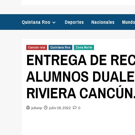
Quintana Roo
Deportes
Nacionales
Mund
Cancún isla
Quintana Roo
Zona Norte
ENTREGA DE RE
ALUMNOS DUALES
RIVIERA CANCÚN
julianp
julio 18, 2022
0