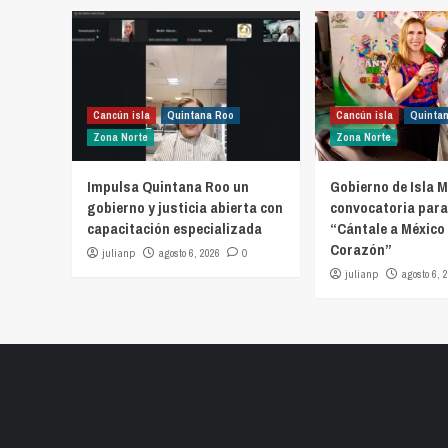
Cancún isla
Quintana Roo
Cancún isla
Quinta
Zona Norte
Zona Norte
Impulsa Quintana Roo un
Gobierno de Isla M
gobierno y justicia abierta con
convocatoria para
capacitación especializada
“Cántale a México 
Corazón”
julianp
agosto 6, 2026
0
julianp
agosto 6, 