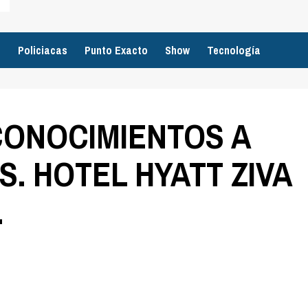
o
Policiacas
Punto Exacto
Show
Tecnología
CONOCIMIENTOS A
. HOTEL HYATT ZIVA
.