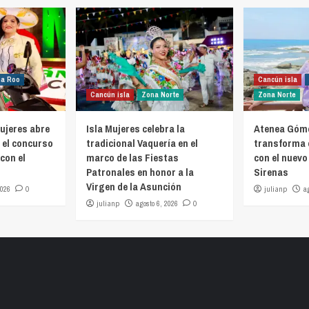
na Roo
Cancún isla
Cancún isla
Zona Norte
Zona Norte
ujeres abre
Isla Mujeres celebra la
Atenea Góme
 el concurso
tradicional Vaquería en el
transforma 
con el
marco de las Fiestas
con el nuevo
Patronales en honor a la
Sirenas
Virgen de la Asunción
2026
0
julianp
a
julianp
agosto 6, 2026
0