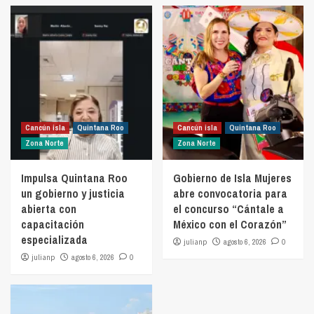
Cancún isla
Quintana Roo
Cancún isla
Quintana Roo
Zona Norte
Zona Norte
Impulsa Quintana Roo
Gobierno de Isla Mujeres
un gobierno y justicia
abre convocatoria para
abierta con
el concurso “Cántale a
capacitación
México con el Corazón”
especializada
julianp
agosto 6, 2026
0
julianp
agosto 6, 2026
0