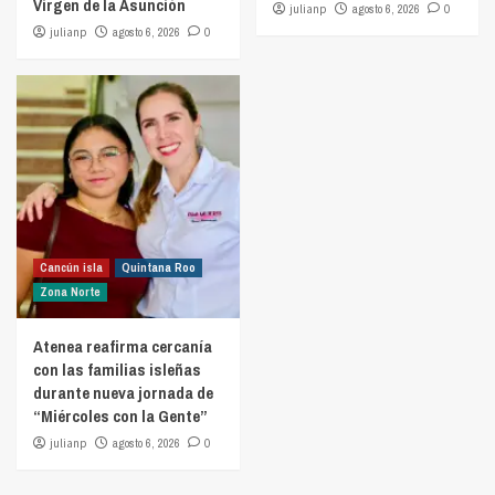
Virgen de la Asunción
julianp
agosto 6, 2026
0
julianp
agosto 6, 2026
0
Cancún isla
Quintana Roo
Zona Norte
Atenea reafirma cercanía
con las familias isleñas
durante nueva jornada de
“Miércoles con la Gente”
julianp
agosto 6, 2026
0