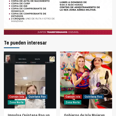
Te pueden interesar
Cancún isla
Quintana Roo
Cancún isla
Quintana Roo
Zona Norte
Zona Norte
Impulsa Quintana Roo un
Gobierno de Isla Mujeres