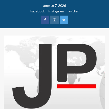
Saltar
agosto 7, 2026
al
Facebook
Instagram
Twitter
contenido
Facebook
Instagram
Twitter