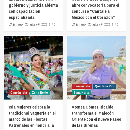
gobierno y justicia abierta
abre convocatoria para el
con capacitación
concurso “Cántale a
especializada
México con el Corazón”
julianp
agosto 6, 2026
0
julianp
agosto 6, 2026
0
Cancún isla
Quintana Roo
Cancún isla
Zona Norte
Zona Norte
Isla Mujeres celebra la
Atenea Gómez Ricalde
tradicional Vaquería en el
transforma el Malecón
marco de las Fiestas
Oriente con el nuevo Paseo
Patronales en honor a la
de las Sirenas