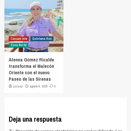
Cancún isla
Quintana Roo
Zona Norte
Atenea Gómez Ricalde
transforma el Malecón
Oriente con el nuevo
Paseo de las Sirenas
julianp
agosto 6, 2026
0
Deja una respuesta
Tu dirección de correo electrónico no será publicada.
Los