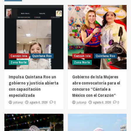
Cancún isla
Quintana Roo
Cancún isla
Quintana Roo
Zona Norte
Zona Norte
Impulsa Quintana Roo un
Gobierno de Isla Mujeres
gobierno y justicia abierta
abre convocatoria para el
con capacitación
concurso “Cántale a
especializada
México con el Corazón”
julianp
agosto 6, 2026
0
julianp
agosto 6, 2026
0