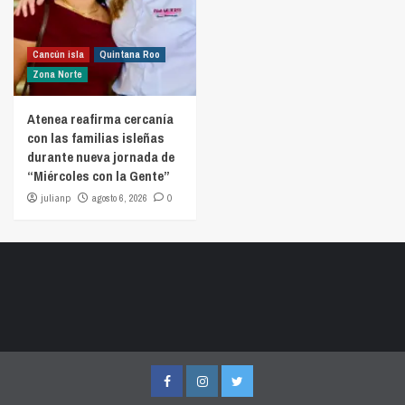
Cancún isla
Quintana Roo
Zona Norte
Atenea reafirma cercanía
con las familias isleñas
durante nueva jornada de
“Miércoles con la Gente”
julianp
agosto 6, 2026
0
Facebook
Instagram
Twitter