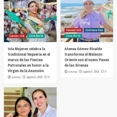
Cancún isla
Quintana Roo
Cancún isla
Zona Norte
Zona Norte
Isla Mujeres celebra la
Atenea Gómez Ricalde
tradicional Vaquería en el
transforma el Malecón
marco de las Fiestas
Oriente con el nuevo Paseo
Patronales en honor a la
de las Sirenas
Virgen de la Asunción
julianp
agosto 6, 2026
0
julianp
agosto 6, 2026
0