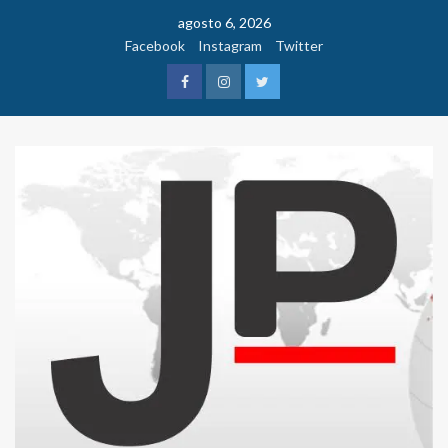
Saltar
agosto 6, 2026
al
Facebook
Instagram
Twitter
contenido
Facebook
Instagram
Twitter