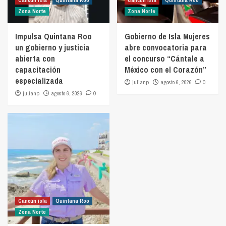
Cancún isla
Quintana Roo
Cancún isla
Quintana Roo
Zona Norte
Zona Norte
Impulsa Quintana Roo
Gobierno de Isla Mujeres
un gobierno y justicia
abre convocatoria para
abierta con
el concurso “Cántale a
capacitación
México con el Corazón”
especializada
julianp
agosto 6, 2026
0
julianp
agosto 6, 2026
0
Cancún isla
Quintana Roo
Zona Norte