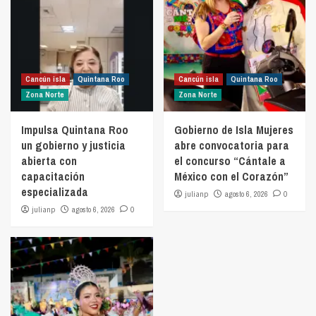
Cancún isla
Quintana Roo
Cancún isla
Quintana Roo
Zona Norte
Zona Norte
Impulsa Quintana Roo
Gobierno de Isla Mujeres
un gobierno y justicia
abre convocatoria para
abierta con
el concurso “Cántale a
capacitación
México con el Corazón”
especializada
julianp
agosto 6, 2026
0
julianp
agosto 6, 2026
0