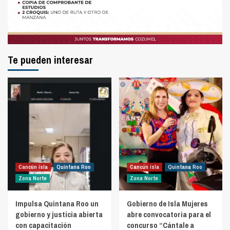
Te pueden interesar
Cancún isla
Quintana Roo
Cancún isla
Quintana Roo
Zona Norte
Zona Norte
Impulsa Quintana Roo un
Gobierno de Isla Mujeres
gobierno y justicia abierta
abre convocatoria para el
con capacitación
concurso “Cántale a