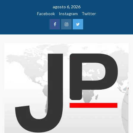
Saltar
agosto 6, 2026
al
Facebook
Instagram
Twitter
contenido
Facebook
Instagram
Twitter