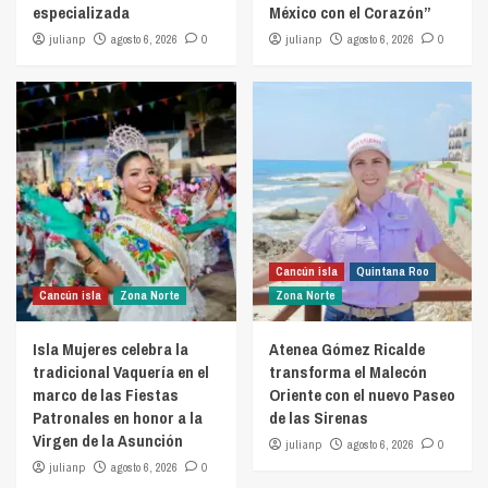
especializada
México con el Corazón”
julianp
agosto 6, 2026
0
julianp
agosto 6, 2026
0
Cancún isla
Quintana Roo
Cancún isla
Zona Norte
Zona Norte
Isla Mujeres celebra la
Atenea Gómez Ricalde
tradicional Vaquería en el
transforma el Malecón
marco de las Fiestas
Oriente con el nuevo Paseo
Patronales en honor a la
de las Sirenas
Virgen de la Asunción
julianp
agosto 6, 2026
0
julianp
agosto 6, 2026
0