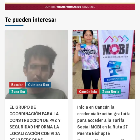
Te pueden interesar
Bacalar
Quintana Roo
Zona Sur
Cancún isla
Zona Norte
EL GRUPO DE
Inicia en Cancún la
COORDINACIÓN PARA LA
credencialización gratuita
CONSTRUCCIÓN DE PAZ Y
para acceder a la Tarifa
SEGURIDAD INFORMA LA
Social MOBI en la Ruta 27
LOCALIZACIÓN CON VIDA
Puente Nichupté
DE 13 PERSONAS