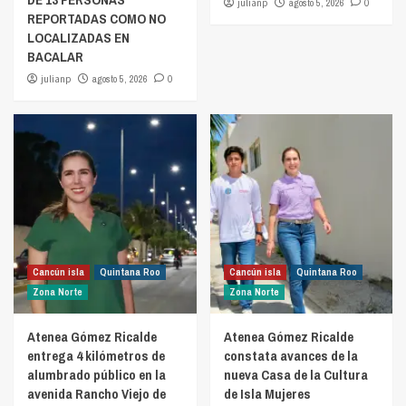
julianp
agosto 5, 2026
0
REPORTADAS COMO NO
LOCALIZADAS EN
BACALAR
julianp
agosto 5, 2026
0
Cancún isla
Quintana Roo
Cancún isla
Quintana Roo
Zona Norte
Zona Norte
Atenea Gómez Ricalde
Atenea Gómez Ricalde
entrega 4 kilómetros de
constata avances de la
alumbrado público en la
nueva Casa de la Cultura
avenida Rancho Viejo de
de Isla Mujeres