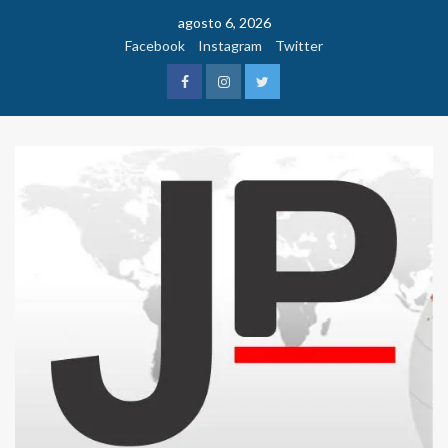
Saltar
agosto 6, 2026
al
Facebook
Instagram
Twitter
contenido
Facebook
Instagram
Twitter