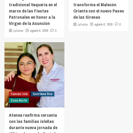
tradicional Vaquería en el
transforma el Malecón
marco de las Fiestas
Oriente con el nuevo Paseo
Patronales en honor a la
de las Sirenas
Virgen de la Asunción
julianp
agosto 6, 2026
0
julianp
agosto 6, 2026
0
Cancún isla
Quintana Roo
Zona Norte
Atenea reafirma cercanía
con las familias isleñas
durante nueva jornada de