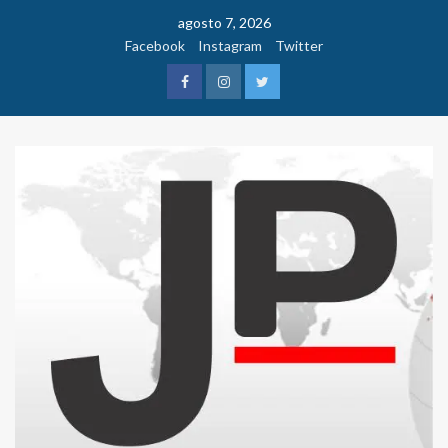
Saltar
agosto 7, 2026
al
Facebook
Instagram
Twitter
contenido
Facebook
Instagram
Twitter