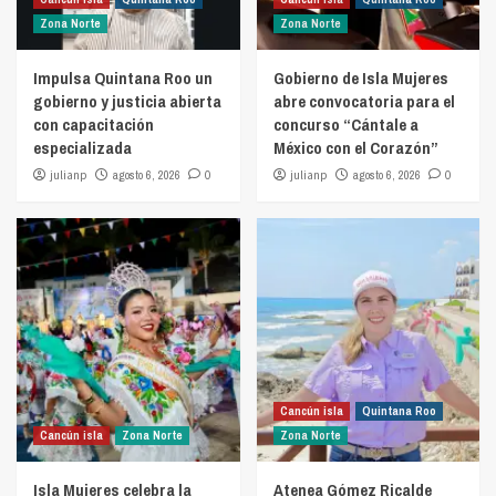
Zona Norte
Zona Norte
Impulsa Quintana Roo un
Gobierno de Isla Mujeres
gobierno y justicia abierta
abre convocatoria para el
con capacitación
concurso “Cántale a
especializada
México con el Corazón”
julianp
agosto 6, 2026
0
julianp
agosto 6, 2026
0
Cancún isla
Quintana Roo
Cancún isla
Zona Norte
Zona Norte
Isla Mujeres celebra la
Atenea Gómez Ricalde