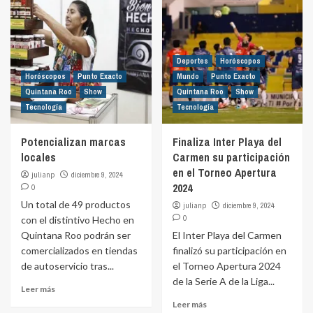
Deportes
Horóscopos
Horóscopos
Punto Exacto
Mundo
Punto Exacto
Quintana Roo
Show
Quintana Roo
Show
Tecnología
Tecnología
Potencializan marcas
Finaliza Inter Playa del
locales
Carmen su participación
en el Torneo Apertura
julianp
diciembre 9, 2024
2024
0
Un total de 49 productos
julianp
diciembre 9, 2024
0
con el distintivo Hecho en
Quintana Roo podrán ser
El Inter Playa del Carmen
comercializados en tiendas
finalizó su participación en
de autoservicio tras...
el Torneo Apertura 2024
de la Serie A de la Liga...
Leer más
Leer más