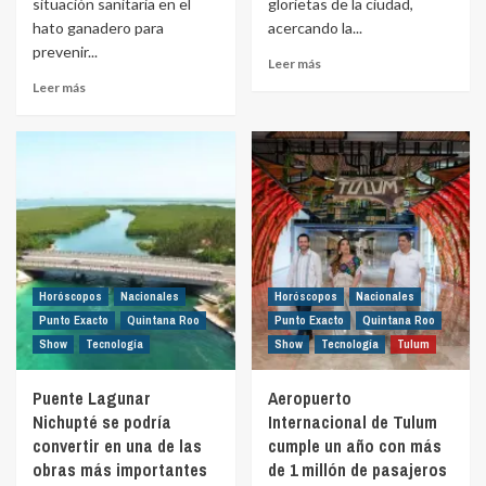
situación sanitaria en el
glorietas de la ciudad,
hato ganadero para
acercando la...
prevenir...
Leer más
Leer más
Horóscopos
Nacionales
Horóscopos
Nacionales
Punto Exacto
Quintana Roo
Punto Exacto
Quintana Roo
Show
Tecnología
Show
Tecnología
Tulum
Puente Lagunar
Aeropuerto
Nichupté se podría
Internacional de Tulum
convertir en una de las
cumple un año con más
obras más importantes
de 1 millón de pasajeros