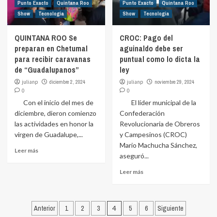
Punto Exacto
Quintana Roo
Punto Exacto
Quintana Roo
Show
Tecnología
Show
Tecnología
QUINTANA ROO Se
CROC: Pago del
preparan en Chetumal
aguinaldo debe ser
para recibir caravanas
puntual como lo dicta la
de “Guadalupanos”
ley
julianp
diciembre 2, 2024
julianp
noviembre 29, 2024
0
0
Con el inicio del mes de
El líder municipal de la
diciembre, dieron comienzo
Confederación
las actividades en honor la
Revolucionaria de Obreros
virgen de Guadalupe,...
y Campesinos (CROC)
Mario Machucha Sánchez,
Leer más
aseguró...
Leer más
Paginación
Anterior
1
2
3
4
5
6
Siguiente