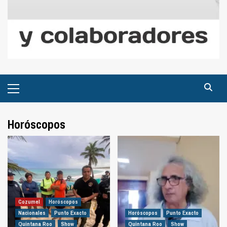
Menú
principal
Horóscopos
Cozumel
Horóscopos
Nacionales
Punto Exacto
Horóscopos
Punto Exacto
Quintana Roo
Show
Quintana Roo
Show