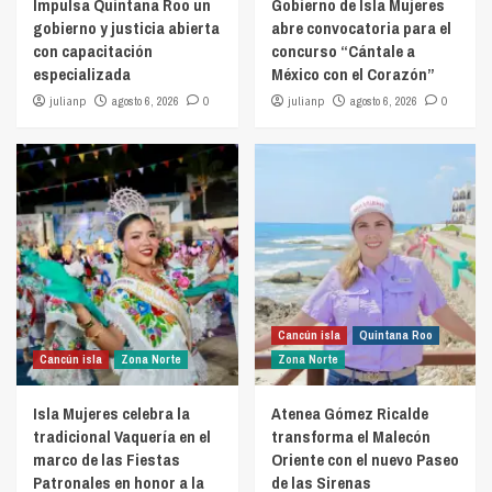
Impulsa Quintana Roo un
Gobierno de Isla Mujeres
gobierno y justicia abierta
abre convocatoria para el
con capacitación
concurso “Cántale a
especializada
México con el Corazón”
julianp
agosto 6, 2026
0
julianp
agosto 6, 2026
0
Cancún isla
Quintana Roo
Cancún isla
Zona Norte
Zona Norte
Isla Mujeres celebra la
Atenea Gómez Ricalde
tradicional Vaquería en el
transforma el Malecón
marco de las Fiestas
Oriente con el nuevo Paseo
Patronales en honor a la
de las Sirenas