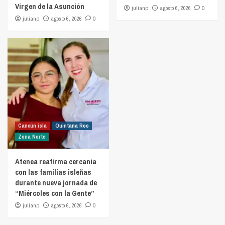
Virgen de la Asunción
julianp
agosto 6, 2026
0
julianp
agosto 6, 2026
0
Cancún isla
Quintana Roo
Zona Norte
Atenea reafirma cercanía
con las familias isleñas
durante nueva jornada de
“Miércoles con la Gente”
julianp
agosto 6, 2026
0