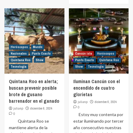
Horóscopos
Mundo
Nacionales
Punto Exacto
Cancún isla
Horóscopos
Quintana Roo
Show
Punto Exacto
Quintana Roo
Tecnología
Show
Tecnología
Quintana Roo en alerta;
Iluminan Cancún con el
buscan prevenir posible
encendido de cuatro
brote de gusano
glorietas
barrenador en el ganado
julianp
diciembre 6, 2024
0
julianp
diciembre 6, 2024
0
Estoy muy contenta por
Quintana Roo se
estar iluminando por tercer
mantiene alerta de la
año consecutivo nuestras