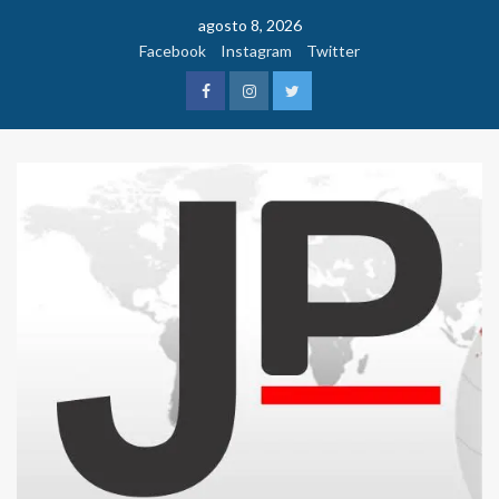
Saltar
agosto 8, 2026
al
Facebook
Instagram
Twitter
contenido
Facebook
Instagram
Twitter